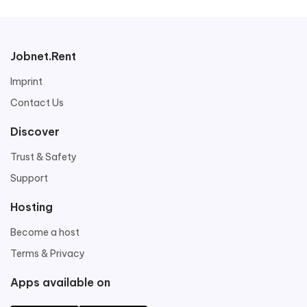
consequat est minim minim esse tempor
laborum consequat esse adipisicing eu
reprehenderit enim.
Jobnet.Rent
Imprint
Contact Us
Discover
Trust & Safety
Support
Hosting
Become a host
Terms & Privacy
Apps available on